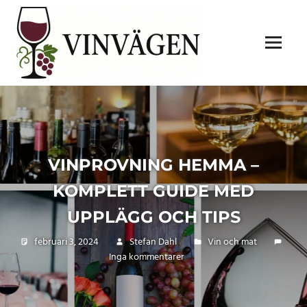
Hoppa
VINVÄGEN
till
innehåll
Meny
VINPROVNING HEMMA –
KOMPLETT GUIDE MED
UPPLÄGG OCH TIPS
februari 3, 2024
Stefan Dahl
Vin och mat
Inga kommentarer