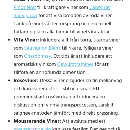
Pinot Noir
till kraftigare viner som
Cabernet
Sauvignon
för att visa bredden av röda viner.
Tänk på vinets ålder, ursprung och eventuell
fatlagring som alla bidrar till vinets karaktär.
Vita Viner:
Inkludera allt från torra, skarpa viner
som
Sauvignon Blanc
till rikare, fylligare viner
som
Chardonnay
. Ett tips är att inkludera ett
aromatiskt vin som
Gewürztraminer
för att
tillföra en annorlunda dimension.
Roséviner:
Dessa viner erbjuder en fin mellanväg
och kan variera stort i stil och smak. Ett
provningsbart rosévin kan introducera en
diskussion om vinmakningsprocessen, särskilt
saignée-metoden jämfört med direkt pressning.
Mousserande Viner:
Att avsluta med ett
mousserande vin
kan vara festligt. Det ger också